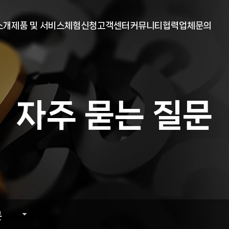
메뉴 건너뛰기
소개
제품 및 서비스
체험신청
고객센터
커뮤니티
협력업체문의
말
현물 프로그램
무료체험 신청
안내
YOUTUBE
전
선물 프로그램
거래소 안내
공지사항
보도자료
자주 묻는 질문
는길
자주 묻는 질문
원격지원
문