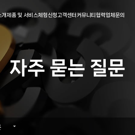
메뉴 건너뛰기
소개
제품 및 서비스
체험신청
고객센터
커뮤니티
협력업체문의
말
현물 프로그램
무료체험 신청
안내
YOUTUBE
전
선물 프로그램
거래소 안내
공지사항
보도자료
자주 묻는 질문
는길
자주 묻는 질문
원격지원
문