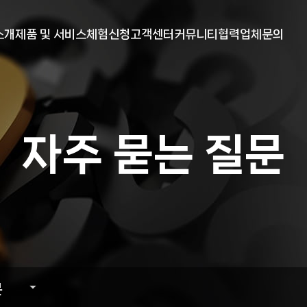
메뉴 건너뛰기
소개
제품 및 서비스
체험신청
고객센터
커뮤니티
협력업체문의
말
현물 프로그램
무료체험 신청
안내
YOUTUBE
전
선물 프로그램
거래소 안내
공지사항
보도자료
자주 묻는 질문
는길
자주 묻는 질문
원격지원
문