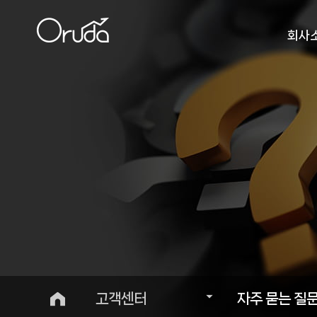
회사
인사
비
오시
고객센터
자주 묻는 질