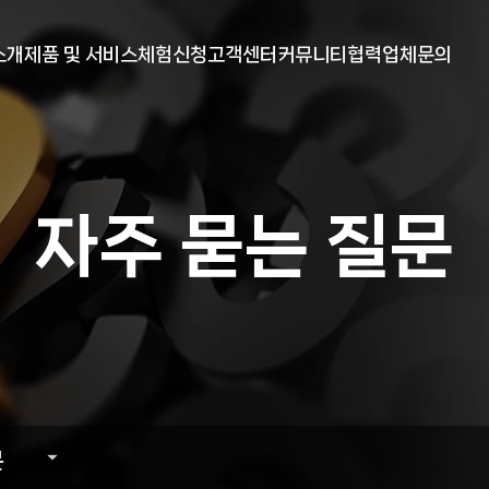
메뉴 건너뛰기
소개
제품 및 서비스
체험신청
고객센터
커뮤니티
협력업체문의
말
현물 프로그램
무료체험 신청
안내
YOUTUBE
전
선물 프로그램
거래소 안내
공지사항
보도자료
자주 묻는 질문
는길
자주 묻는 질문
원격지원
문