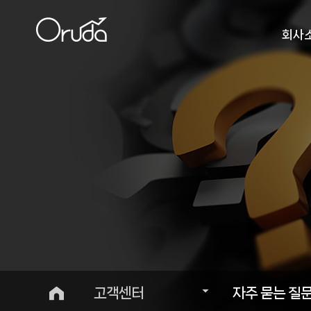
회사
인사
비
오시
고객센터
자주 묻는 질