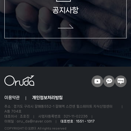
달성된 후 별도의 DB로 옮겨져(종이의 경우 별도의 서류함) 내부
방침 및 기타 관련 법령에 의한 정보보호 사유에 따라(보유 및
공지사항
이용기간 참조) 일정 기간 저장된 후 파기되어 집니다.
별도 DB로 옮겨진 개인정보는 법률에 의한 경우가 아니고서는
보유되어지는 이외의 다른 목적으로 이용되지 않습니다.
파기방법
- 전자적 파일형태로 저장된 개인정보는 기록을 재생할 수 없는
기술적 방법을 사용하여 삭제합니다.
개인정보 제공
회사는 이용자의 개인정보를 원칙적으로 외부에 제공하지
않습니다. 다만, 아래의 경우에는 예외로 합니다.
- 이용자들이 사전에 동의한 경우
- 법령의 규정에 의거하거나, 수사 목적으로 법령에 정해진 절차와
이용약관
방법에 따라 수사기관의 요구가 있는 경우
개인정보처리방침
주소 : 경기도 구리시 갈매동552-1 갈매역 스칸센 힐스테이트 지식산업센터
정보주체와 법정대리인의 권리 및 의무 및 행사방법
A동 704호
대표이사 : 조호진
사업자등록번호 : 321-11-02236
정보주체는 회사에 대해 언제든지 다음 각 호의 개인정보 보호 관련
이메일 : oru_da@naver.com
대표번호 : 1551 - 1317
권리를 행사할 수 있습니다.
COPYRIGHT ⓒ 오르다. All rights reserved
고객서비스담당 부서 : 고객지원부