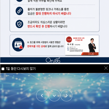
당신의 삶에 여유를 더하는 오르다
프로그램 오르다
방대한 빅데이터와 정교한 알고리즘이 단 한 번의 클릭에 담겼습니다
단 한번의 클릭으로 투자와 일상 사이에
숨어있었던 여유를
이젠 클릭 한 번으로 종목선정·매수매도·수익실현까지 편하게
카이스트 Ai 대학원 출신을 비롯한 개발진들의 혁신적인 기술력으로
찾아보세요
누려보세요
데이터 수집부터 로직 계산까지 0.012초만에 마치는 압도적인
성능을 목격하세요
1일 동안 다시보지 않기